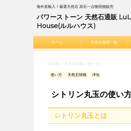
海外直輸入！厳選天然石 原石一点物現物販売
パワーストーン 天然石通販 LuL
House(ルルハウス)
ホーム
天然石種類一覧
HOME
>
天然石情報
>
使い方
>
使い方
天然石情報
浄化
シトリン丸玉の使い
シトリン丸玉とは