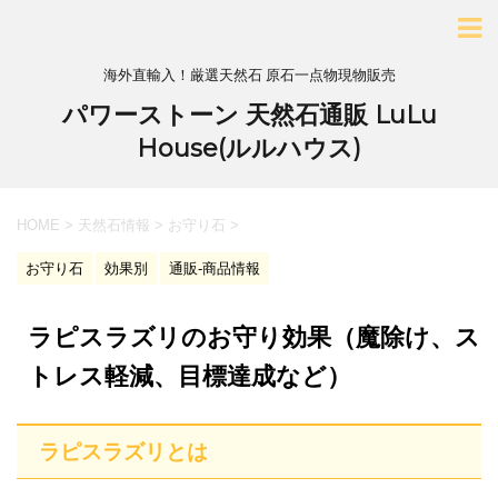
海外直輸入！厳選天然石 原石一点物現物販売
パワーストーン 天然石通販 LuLu
House(ルルハウス)
HOME
>
天然石情報
>
お守り石
>
お守り石
効果別
通販-商品情報
ラピスラズリのお守り効果（魔除け、ス
トレス軽減、目標達成など）
ラピスラズリとは