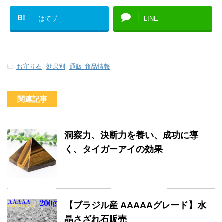
B!
はてブ
LINE
-
お守り石
,
効果別
,
通販-商品情報
関連記事
洞察力、決断力を養い、成功に導
く、タイガーアイの効果
【ブラジル産 AAAAAグレード】水
晶さざれ石販売