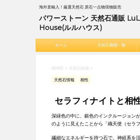
海外直輸入！厳選天然石 原石一点物現物販売
パワーストーン 天然石通販 LuL
House(ルルハウス)
ホーム
天然石種類一覧
HOME
>
天然石情報
>
天然石情報
相性
セラフィナイトと相
深緑色の中に、銀色のインクルージョン
のように見えたことから「織天使（セラ
繊細なエネルギーを持つ石で、神経系を