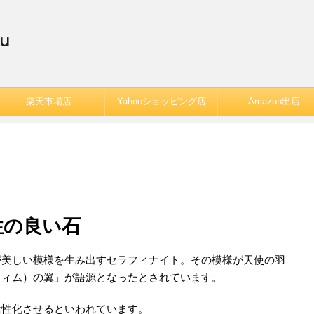
u
楽天市場店
Yahooショッピング店
Amazon出店
性の良い石
が美しい模様を生み出すセラフィナイト。その模様が天使の羽
フィム）の翼」が語源となったとされています。
活性化させるといわれています。