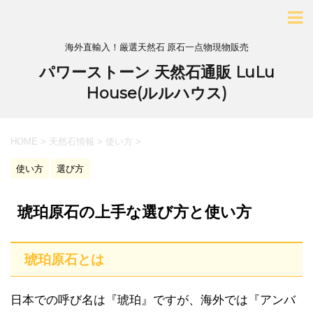
海外直輸入！厳選天然石 原石一点物現物販売
パワーストーン 天然石通販 LuLu
House(ルルハウス)
HOME
>
天然石情報
>
使い方
>
使い方
選び方
琥珀原石の上手な選び方と使い方
琥珀原石とは
日本での呼び名は『琥珀』ですが、海外では『アンバ