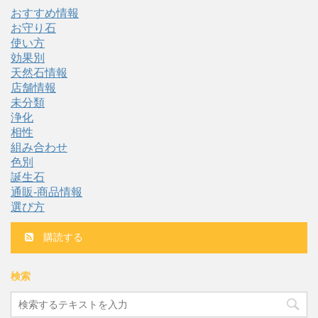
おすすめ情報
お守り石
使い方
効果別
天然石情報
店舗情報
未分類
浄化
相性
組み合わせ
色別
誕生石
通販-商品情報
選び方
購読する
検索