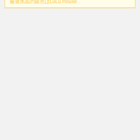
厳選水晶の販売はLuLu House