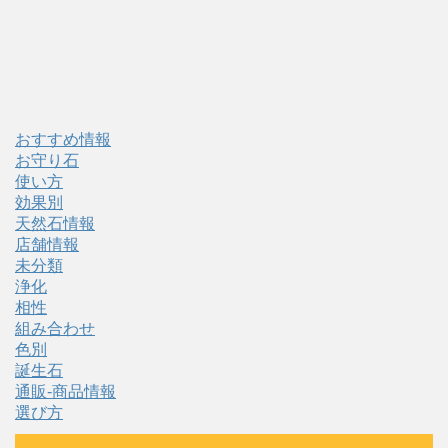
おすすめ情報
お守り石
使い方
効果別
天然石情報
店舗情報
未分類
浄化
相性
組み合わせ
色別
誕生石
通販-商品情報
選び方