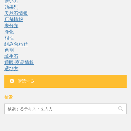
使い方
効果別
天然石情報
店舗情報
未分類
浄化
相性
組み合わせ
色別
誕生石
通販-商品情報
選び方
購読する
検索