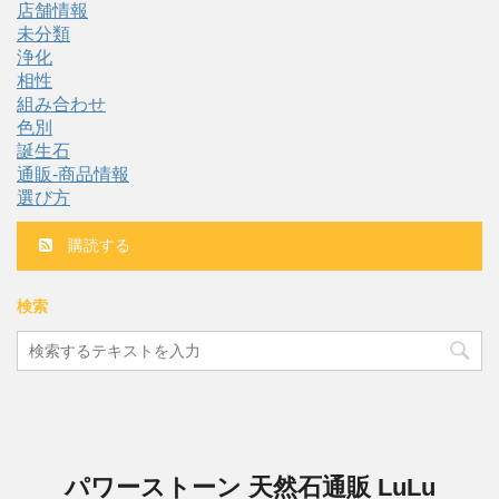
店舗情報
未分類
浄化
相性
組み合わせ
色別
誕生石
通販-商品情報
選び方
購読する
検索
パワーストーン 天然石通販 LuLu