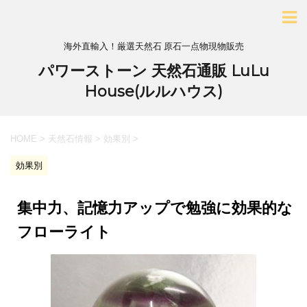
海外直輸入！厳選天然石 原石一点物現物販売
パワーストーン 天然石通販 LuLu
House(ルルハウス)
HOME
>
天然石情報
>
効果別
>
効果別
集中力、記憶力アップで勉強に効果的な
フローライト