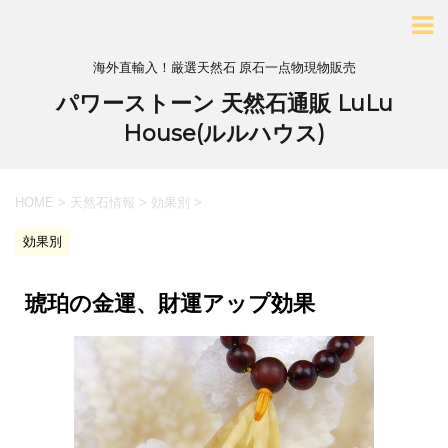
海外直輸入！厳選天然石 原石一点物現物販売
パワーストーン 天然石通販 LuLu
House(ルルハウス)
HOME
>
天然石情報
>
効果別
>
効果別
琥珀の金運、財運アップ効果