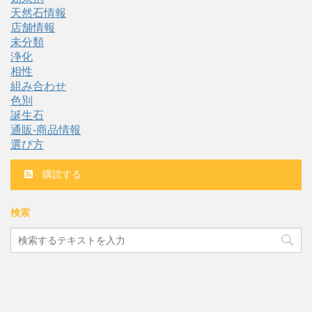
天然石情報
店舗情報
未分類
浄化
相性
組み合わせ
色別
誕生石
通販-商品情報
選び方
購読する
検索