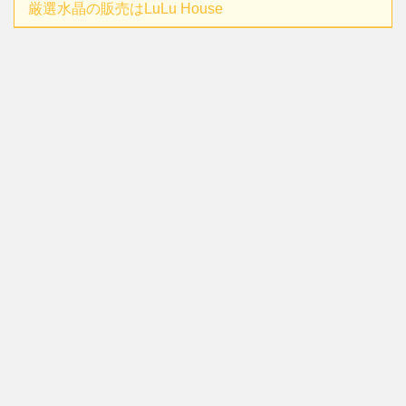
厳選水晶の販売はLuLu House