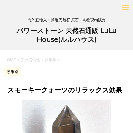
海外直輸入！厳選天然石 原石一点物現物販売
パワーストーン 天然石通販 LuLu
House(ルルハウス)
HOME
>
天然石情報
>
効果別
>
効果別
スモーキークォーツのリラックス効果