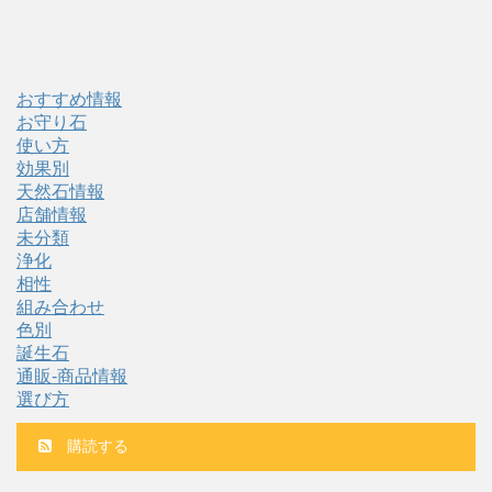
おすすめ情報
お守り石
使い方
効果別
天然石情報
店舗情報
未分類
浄化
相性
組み合わせ
色別
誕生石
通販-商品情報
選び方
購読する